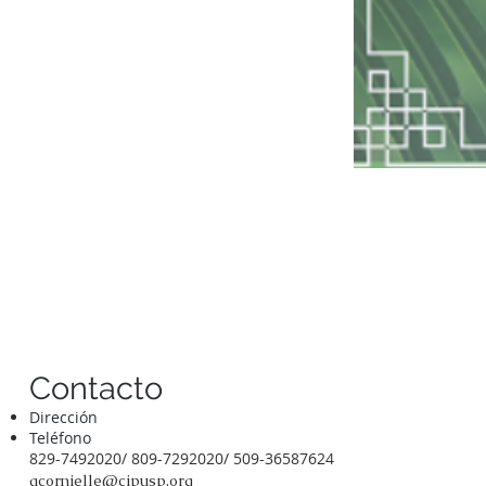
Contacto
Dirección
Teléfono
829-7492020/ 809-7292020/ 509-36587624
acornielle@cipusp.org